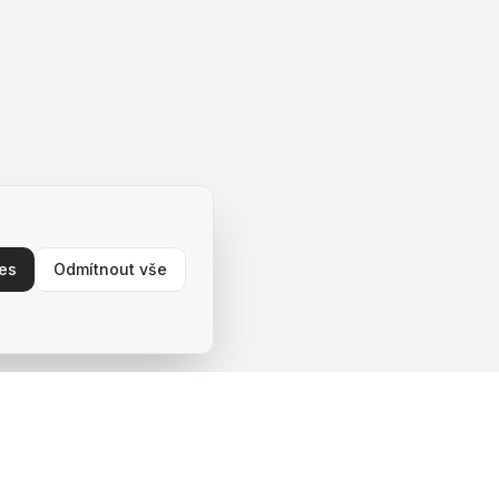
ies
Odmítnout vše
Navigace
Domů