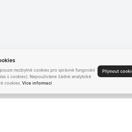
ookies
pouze nezbytné cookies pro správné fungování
Přijmout cook
hlas s cookies). Nepoužíváme žádné analytické
é cookies.
Více informací
Kontakt
+420 739 383 336