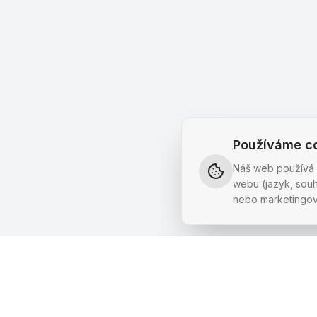
Používáme c
Náš web používá 
webu (jazyk, sou
nebo marketingov
Petski
Horská bouda v Krkonoších